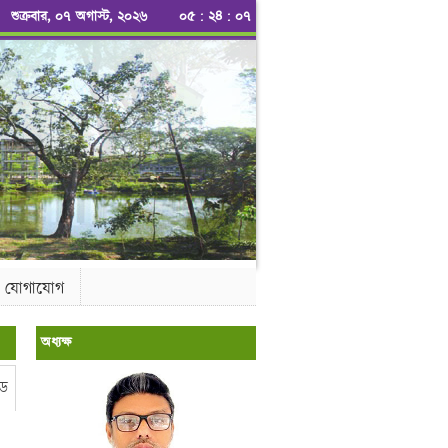
শুক্রবার, ০৭ অগাস্ট, ২০২৬
০৫
:
২৪
:
০৮
যোগাযোগ
অধ্যক্ষ
ড