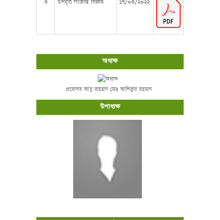
৩
উপবৃত্তি সংক্রান্ত বিজ্ঞপ্তি
১৭/০৩/২০২২
অধ্যক্ষ
প্রফেসর আবু রায়হান মোঃ আশিকুর রহমান
উপাধ্যক্ষ