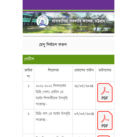
সাতকানিয়া সরকারি কলেজ, চট্টগ্রাম।
মেনু নির্বাচন করুন
নোটিশ
ক্রমিক
শিরোনাম
প্রকাশের তারিখ
ডাউনলোড
নং
১
২০২১-২০২২ শিক্ষাবর্ষের
২১/০৫/২০২৪
ডিগ্রি (পাস) শ্রেণির ১ম
বর্ষের শিক্ষার্থীদের উপবৃত্তি
সংক্রান্ত।
২
ডিগ্রি পাস ১ম বর্ষের উপবৃত্তি
০৭/০৫/২০২৪
সংক্রান্ত।