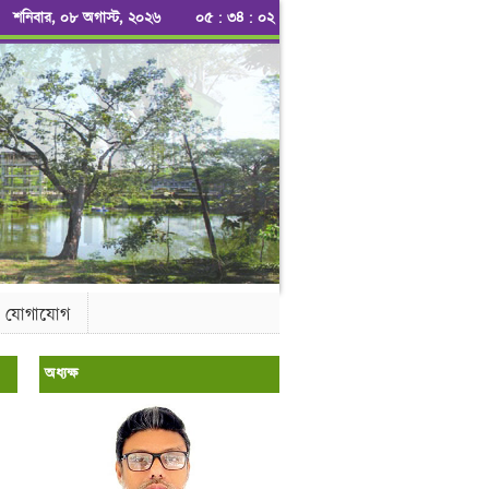
শনিবার, ০৮ অগাস্ট, ২০২৬
০৫
:
৩৪
:
০৩
যোগাযোগ
অধ্যক্ষ