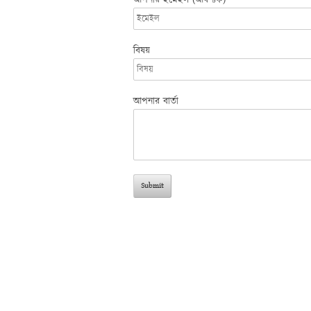
আপনার ইমেইল (আবশ্যক)
বিষয়
আপনার বার্তা