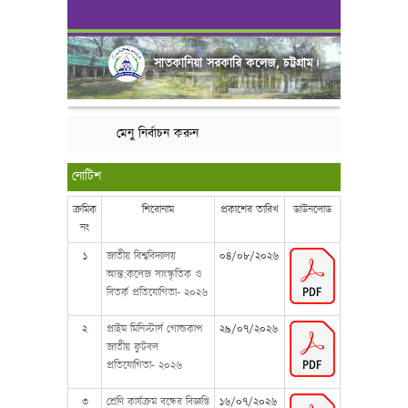
সাতকানিয়া সরকারি কলেজ, চট্টগ্রাম।
মেনু নির্বাচন করুন
নোটিশ
ক্রমিক
শিরোনাম
প্রকাশের তারিখ
ডাউনলোড
নং
১
জাতীয় বিশ্ববিদ্যালয়
০৪/০৮/২০২৬
আন্ত:কলেজ সাংস্কৃতিক ও
বিতর্ক প্রতিযোগিতা- ২০২৬
২
প্রাইম মিনিস্টার্স গোল্ডকাপ
২৯/০৭/২০২৬
জাতীয় ফুটবল
প্রতিযোগিতা- ২০২৬
৩
শ্রেণি কার্যক্রম বন্ধের বিজ্ঞপ্তি
১৬/০৭/২০২৬