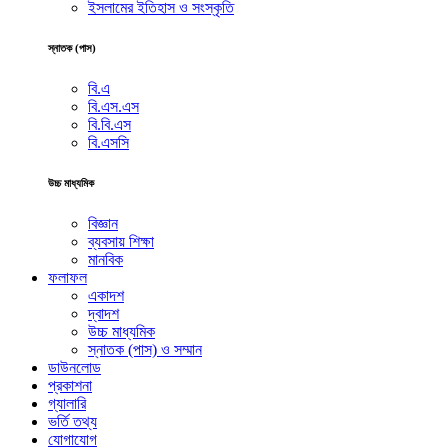
ইসলামের ইতিহাস ও সংস্কৃতি
স্নাতক (পাস)
বি.এ
বি.এস.এস
বি.বি.এস
বি.এসসি
উচ্চ মাধ্যমিক
বিজ্ঞান
ব্যবসায় শিক্ষা
মানবিক
ফলাফল
একাদশ
দ্বাদশ
উচ্চ মাধ্যমিক
স্নাতক (পাস) ও সম্মান
ডাউনলোড
প্রকাশনা
গ্যালারি
ভর্তি তথ্য
যোগাযোগ