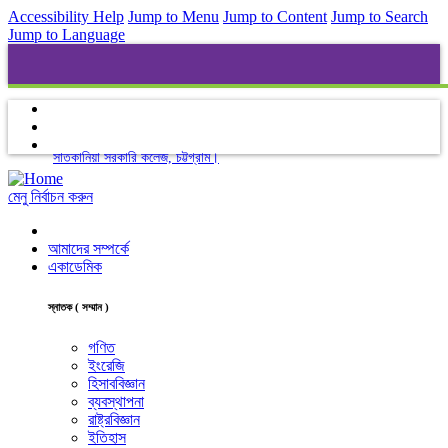
Accessibility Help
Jump to Menu
Jump to Content
Jump to Search
Jump to Language
সাতকানিয়া সরকারি কলেজ, চট্টগ্রাম।
মেনু নির্বাচন করুন
আমাদের সম্পর্কে
একাডেমিক
স্নাতক ( সম্মান )
গণিত
ইংরেজি
হিসাববিজ্ঞান
ব্যবস্থাপনা
রাষ্ট্রবিজ্ঞান
ইতিহাস