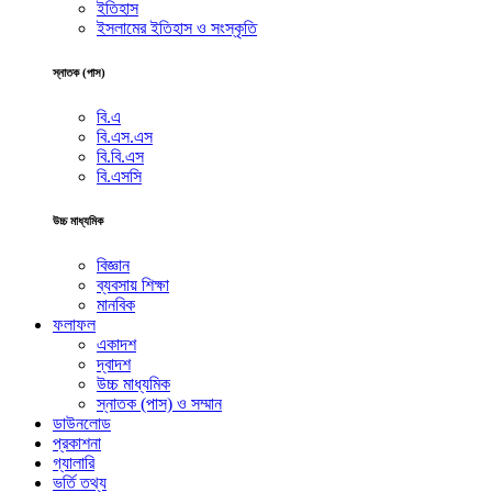
ইতিহাস
ইসলামের ইতিহাস ও সংস্কৃতি
স্নাতক (পাস)
বি.এ
বি.এস.এস
বি.বি.এস
বি.এসসি
উচ্চ মাধ্যমিক
বিজ্ঞান
ব্যবসায় শিক্ষা
মানবিক
ফলাফল
একাদশ
দ্বাদশ
উচ্চ মাধ্যমিক
স্নাতক (পাস) ও সম্মান
ডাউনলোড
প্রকাশনা
গ্যালারি
ভর্তি তথ্য