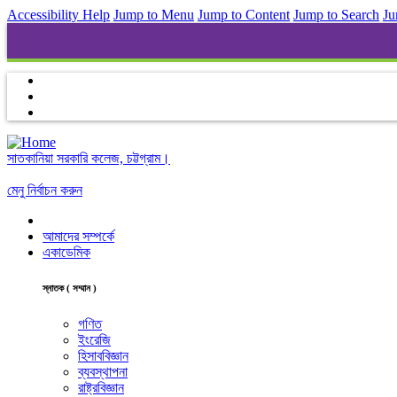
Accessibility Help
Jump to Menu
Jump to Content
Jump to Search
Ju
সাতকানিয়া সরকারি কলেজ, চট্টগ্রাম।
মেনু নির্বাচন করুন
আমাদের সম্পর্কে
একাডেমিক
স্নাতক ( সম্মান )
গণিত
ইংরেজি
হিসাববিজ্ঞান
ব্যবস্থাপনা
রাষ্ট্রবিজ্ঞান