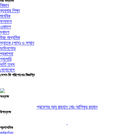
উচ্চ মাধ্যমিক
বিজ্ঞান
ব্যবসায় শিক্ষা
মানবিক
ফলাফল
একাদশ
দ্বাদশ
উচ্চ মাধ্যমিক
স্নাতক (পাস) ও সম্মান
ডাউনলোড
প্রকাশনা
গ্যালারি
ভর্তি তথ্য
যোগাযোগ
সেশন ফি পরিশোধের বিজ্ঞপ্তি
অধ্যক্ষ
প্রফেসর আবু রায়হান মোঃ আশিকুর রহমান
উপাধ্যক্ষ
প্রশাসনিক
কর্মকর্তাবৃন্দ