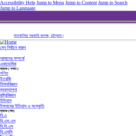
Accessibility Help
Jump to Menu
Jump to Content
Jump to Search
Jump to Language
সাতকানিয়া সরকারি কলেজ, চট্টগ্রাম।
মেনু নির্বাচন করুন
আমাদের সম্পর্কে
একাডেমিক
স্নাতক ( সম্মান )
গণিত
ইংরেজি
হিসাববিজ্ঞান
ব্যবস্থাপনা
রাষ্ট্রবিজ্ঞান
ইতিহাস
ইসলামের ইতিহাস ও সংস্কৃতি
স্নাতক (পাস)
বি.এ
বি.এস.এস
বি.বি.এস
বি.এসসি