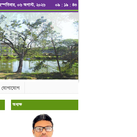
ৃহস্পতিবার, ০৬ অগাস্ট, ২০২৬
০৯
:
১৯
:
৪৪
যোগাযোগ
অধ্যক্ষ