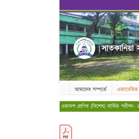
সাতকানিয়া স
আমাদের সম্পর্কে
একাডেমিক
একাদশ শ্রেণির (বিশেষ) বার্ষিক পরীক্ষা-