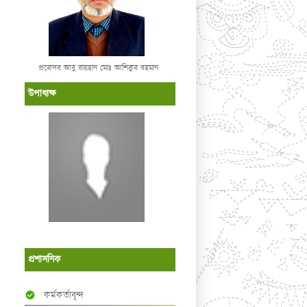
প্রফেসর আবু রায়হান মোঃ আশিকুর রহমান
উপাধ্যক্ষ
প্রশাসনিক
কর্মকর্তাবৃন্দ