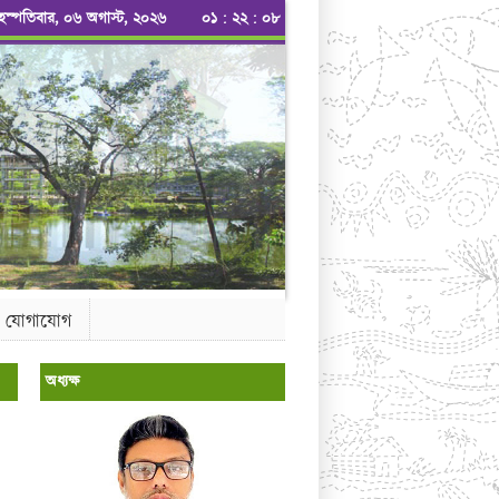
ৃহস্পতিবার, ০৬ অগাস্ট, ২০২৬
০১
:
২২
:
০৯
যোগাযোগ
অধ্যক্ষ