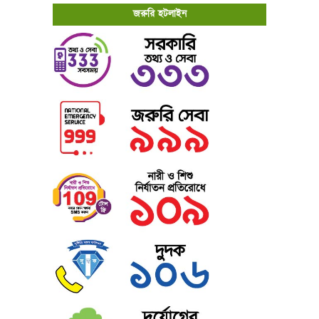
জরুরি হটলাইন