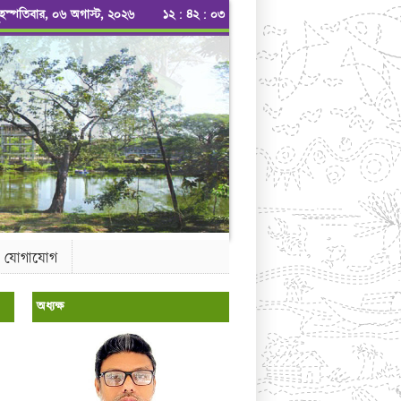
ৃহস্পতিবার, ০৬ অগাস্ট, ২০২৬
১২
:
৪২
:
০৪
যোগাযোগ
অধ্যক্ষ