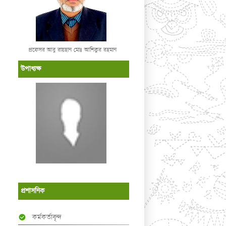
প্রফেসর আবু রায়হান মোঃ আশিকুর রহমান
উপাধ্যক্ষ
প্রশাসনিক
কর্মকর্তাবৃন্দ