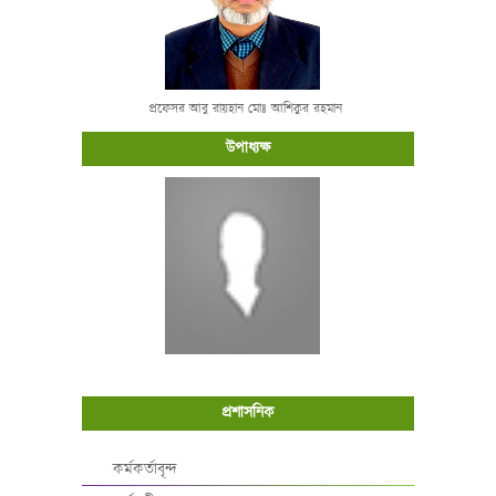
প্রফেসর আবু রায়হান মোঃ আশিকুর রহমান
উপাধ্যক্ষ
প্রশাসনিক
কর্মকর্তাবৃন্দ