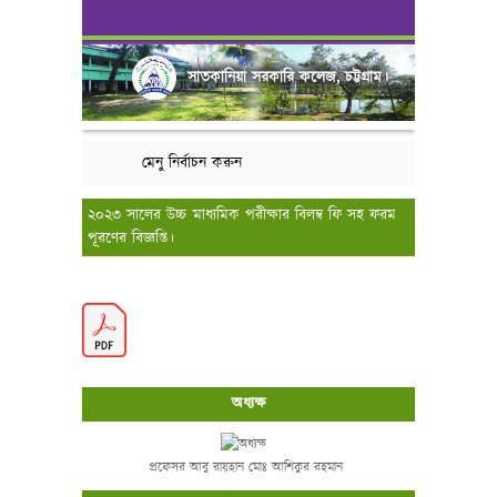
সাতকানিয়া সরকারি কলেজ, চট্টগ্রাম।
মেনু নির্বাচন করুন
২০২৩ সালের উচ্চ মাধ্যমিক পরীক্ষার বিলম্ব ফি সহ ফরম
পূরণের বিজ্ঞপ্তি।
অধ্যক্ষ
প্রফেসর আবু রায়হান মোঃ আশিকুর রহমান