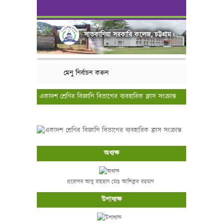
সাতকানিয়া সরকারি কলেজ, চট্টগ্রাম।
মেনু নির্বাচন করুন
একাদশ শ্রেণির বিজ্ঞানি বিভাগের ব্যবহারিক ক্লাস সংক্রান্ত
অধ্যক্ষ
প্রফেসর আবু রায়হান মোঃ আশিকুর রহমান
উপাধ্যক্ষ