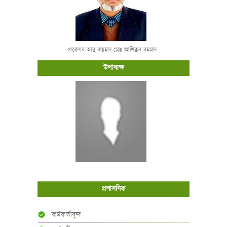
প্রফেসর আবু রায়হান মোঃ আশিকুর রহমান
উপাধ্যক্ষ
প্রশাসনিক
কর্মকর্তাবৃন্দ