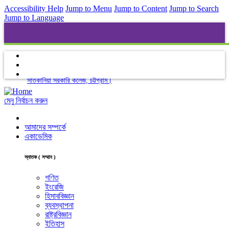
Accessibility Help
Jump to Menu
Jump to Content
Jump to Search
Jump to Language
সাতকানিয়া সরকারি কলেজ, চট্টগ্রাম।
মেনু নির্বাচন করুন
আমাদের সম্পর্কে
একাডেমিক
স্নাতক ( সম্মান )
গণিত
ইংরেজি
হিসাববিজ্ঞান
ব্যবস্থাপনা
রাষ্ট্রবিজ্ঞান
ইতিহাস