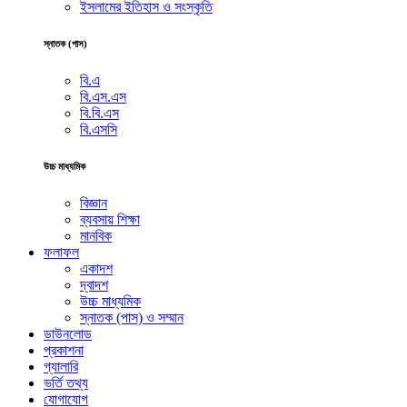
ইসলামের ইতিহাস ও সংস্কৃতি
স্নাতক (পাস)
বি.এ
বি.এস.এস
বি.বি.এস
বি.এসসি
উচ্চ মাধ্যমিক
বিজ্ঞান
ব্যবসায় শিক্ষা
মানবিক
ফলাফল
একাদশ
দ্বাদশ
উচ্চ মাধ্যমিক
স্নাতক (পাস) ও সম্মান
ডাউনলোড
প্রকাশনা
গ্যালারি
ভর্তি তথ্য
যোগাযোগ