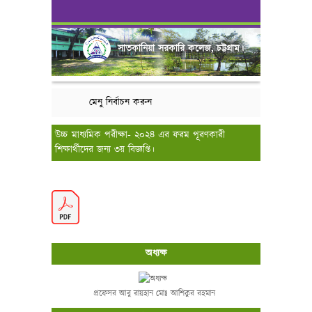
সাতকানিয়া সরকারি কলেজ, চট্টগ্রাম।
মেনু নির্বাচন করুন
উচ্চ মাধ্যমিক পরীক্ষা- ২০২৪ এর ফরম পূরণকারী
শিক্ষার্থীদের জন্য ৩য় বিজ্ঞপ্তি।
অধ্যক্ষ
প্রফেসর আবু রায়হান মোঃ আশিকুর রহমান