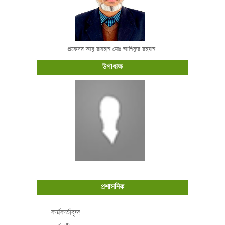
প্রফেসর আবু রায়হান মোঃ আশিকুর রহমান
উপাধ্যক্ষ
প্রশাসনিক
কর্মকর্তাবৃন্দ