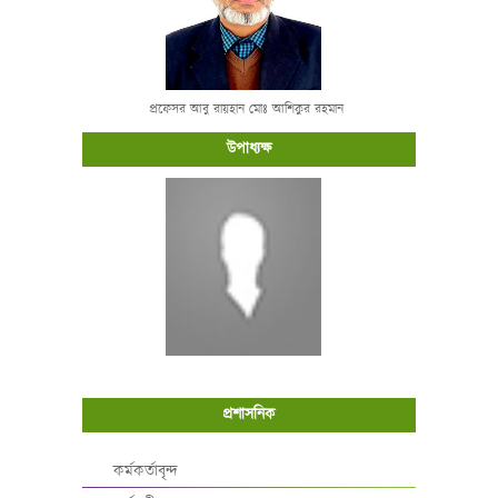
প্রফেসর আবু রায়হান মোঃ আশিকুর রহমান
উপাধ্যক্ষ
প্রশাসনিক
কর্মকর্তাবৃন্দ