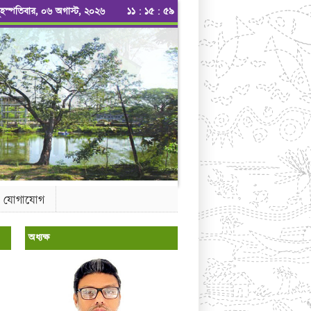
ৃহস্পতিবার, ০৬ অগাস্ট, ২০২৬
১১
:
১৬
:
০০
যোগাযোগ
অধ্যক্ষ