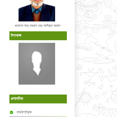
প্রফেসর আবু রায়হান মোঃ আশিকুর রহমান
উপাধ্যক্ষ
প্রশাসনিক
কর্মকর্তাবৃন্দ