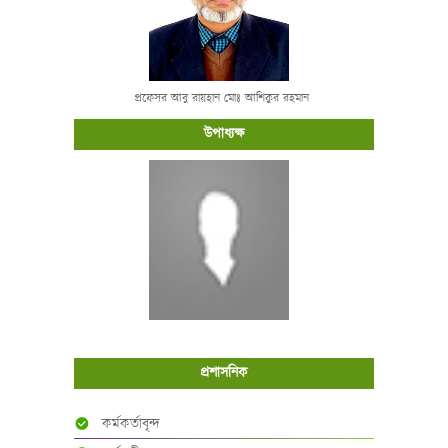
প্রফেসর আবু রায়হান মোঃ আশিকুর রহমান
উপাধ্যক্ষ
প্রশাসনিক
কর্মকর্তাবৃন্দ