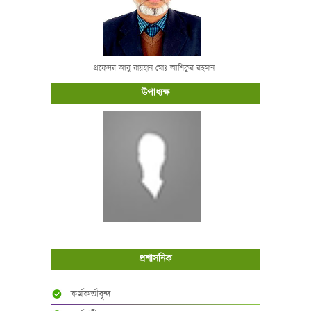
প্রফেসর আবু রায়হান মোঃ আশিকুর রহমান
উপাধ্যক্ষ
প্রশাসনিক
কর্মকর্তাবৃন্দ