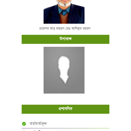
প্রফেসর আবু রায়হান মোঃ আশিকুর রহমান
উপাধ্যক্ষ
প্রশাসনিক
কর্মকর্তাবৃন্দ