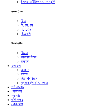
ইসলামের ইতিহাস ও সংস্কৃতি
স্নাতক (পাস)
বি.এ
বি.এস.এস
বি.বি.এস
বি.এসসি
উচ্চ মাধ্যমিক
বিজ্ঞান
ব্যবসায় শিক্ষা
মানবিক
ফলাফল
একাদশ
দ্বাদশ
উচ্চ মাধ্যমিক
স্নাতক (পাস) ও সম্মান
ডাউনলোড
প্রকাশনা
গ্যালারি
ভর্তি তথ্য
যোগাযোগ