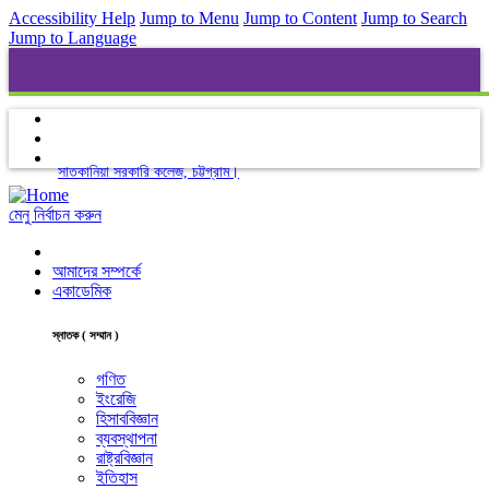
Accessibility Help
Jump to Menu
Jump to Content
Jump to Search
Jump to Language
সাতকানিয়া সরকারি কলেজ, চট্টগ্রাম।
মেনু নির্বাচন করুন
আমাদের সম্পর্কে
একাডেমিক
স্নাতক ( সম্মান )
গণিত
ইংরেজি
হিসাববিজ্ঞান
ব্যবস্থাপনা
রাষ্ট্রবিজ্ঞান
ইতিহাস