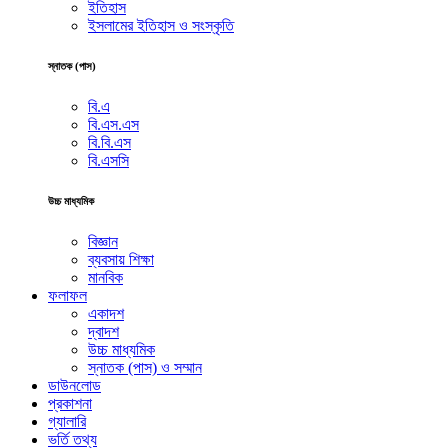
ইতিহাস
ইসলামের ইতিহাস ও সংস্কৃতি
স্নাতক (পাস)
বি.এ
বি.এস.এস
বি.বি.এস
বি.এসসি
উচ্চ মাধ্যমিক
বিজ্ঞান
ব্যবসায় শিক্ষা
মানবিক
ফলাফল
একাদশ
দ্বাদশ
উচ্চ মাধ্যমিক
স্নাতক (পাস) ও সম্মান
ডাউনলোড
প্রকাশনা
গ্যালারি
ভর্তি তথ্য