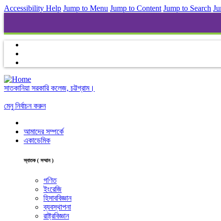
Accessibility Help
Jump to Menu
Jump to Content
Jump to Search
Ju
সাতকানিয়া সরকারি কলেজ, চট্টগ্রাম।
মেনু নির্বাচন করুন
আমাদের সম্পর্কে
একাডেমিক
স্নাতক ( সম্মান )
গণিত
ইংরেজি
হিসাববিজ্ঞান
ব্যবস্থাপনা
রাষ্ট্রবিজ্ঞান