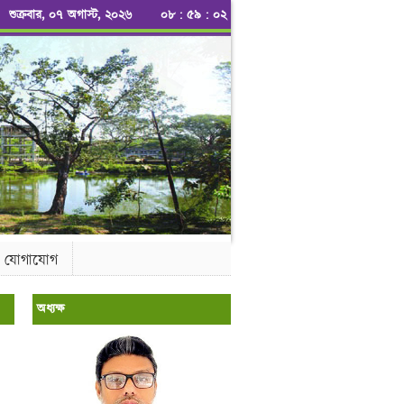
শুক্রবার, ০৭ অগাস্ট, ২০২৬
০৮
:
৫৯
:
০২
যোগাযোগ
অধ্যক্ষ