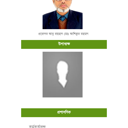
প্রফেসর আবু রায়হান মোঃ আশিকুর রহমান
উপাধ্যক্ষ
প্রশাসনিক
কর্মকর্তাবৃন্দ