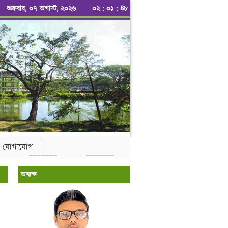
শুক্রবার, ০৭ অগাস্ট, ২০২৬
০২
:
০১
:
৪৮
যোগাযোগ
অধ্যক্ষ