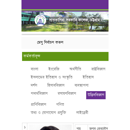
সাতকানিয়া সরকারি কলেজ, চট্টগ্রাম।
মেনু নির্বাচন করুন
কর্মকর্তাবৃন্দ
বাংলা
ইংরেজি
অর্থনীতি
রাষ্ট্রবিজ্ঞান
ইসলামের ইতিহাস ও সংস্কৃতি
ইতিহাস
দর্শন
হিসাববিজ্ঞান
ব্যবস্থাপনা
পদার্থবিজ্ঞান
রসায়নবিজ্ঞান
উদ্ভিদবিজ্ঞান
প্রাণিবিজ্ঞান
গণিত
তথ্য ও যোগাযোগ প্রযুক্তি
লাইব্রেরী
১
নাম
জনাব ফেরদৌস
বিসিএস
৩৮