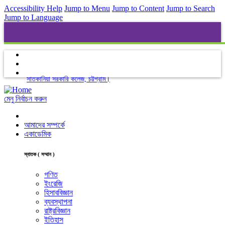
Accessibility Help
Jump to Menu
Jump to Content
Jump to Search
Jump to Language
সাতকানিয়া সরকারি কলেজ, চট্টগ্রাম।
মেনু নির্বাচন করুন
আমাদের সম্পর্কে
একাডেমিক
স্নাতক ( সম্মান )
গণিত
ইংরেজি
হিসাববিজ্ঞান
ব্যবস্থাপনা
রাষ্ট্রবিজ্ঞান
ইতিহাস