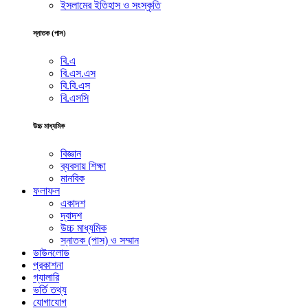
ইসলামের ইতিহাস ও সংস্কৃতি
স্নাতক (পাস)
বি.এ
বি.এস.এস
বি.বি.এস
বি.এসসি
উচ্চ মাধ্যমিক
বিজ্ঞান
ব্যবসায় শিক্ষা
মানবিক
ফলাফল
একাদশ
দ্বাদশ
উচ্চ মাধ্যমিক
স্নাতক (পাস) ও সম্মান
ডাউনলোড
প্রকাশনা
গ্যালারি
ভর্তি তথ্য
যোগাযোগ