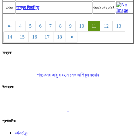
৩৩০
বন্ধের বিজ্ঞপ্তি
৩০/১০/২০২৪
↞
4
5
6
7
8
9
10
11
12
13
14
15
16
17
18
↠
অধ্যক্ষ
প্রফেসর আবু রায়হান মোঃ আশিকুর রহমান
উপাধ্যক্ষ
প্রশাসনিক
কর্মকর্তাবৃন্দ