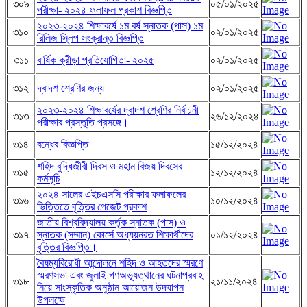
৩০৯
০৫/০১/২০২৫
পরীক্ষা- ২০২৪ ফলাফল প্রকাশ বিজ্ঞপ্তি
২০২৩-২০২৪ শিক্ষাবর্ষে ১ম বর্ষ স্নাতক (পাস) ১ম
৩১০
০২/০১/২০২৫
রিলিজ স্লিপ সংক্রান্ত বিজ্ঞপ্তি
৩১১
বার্ষিক ক্রীড়া প্রতিযোগিতা- ২০২৫
০২/০১/২০২৫
৩১২
দ্বাদশ শ্রেণির জন্য
০২/০১/২০২৫
২০২৩-২০২৪ শিক্ষাবর্ষের দ্বাদশ শ্রেণির নির্বাচনী
৩১৩
২৬/১২/২০২৪
পরীক্ষার প্রস্তুতি প্রসঙ্গে।
৩১৪
বন্ধের বিজ্ঞপ্তি
১৫/১২/২০২৪
শহিদ বুদ্ধিজীবী দিবস ও মহান বিজয় দিবসের
৩১৫
১২/১২/২০২৪
কর্মসূচি
২০২৪ সালের এইচএসসি পরীক্ষার ফলাফলের
৩১৬
১০/১২/২০২৪
ভিত্তিতে বৃত্তির গেজেট প্রকাশ
জাতীয় বিশ্ববিদ্যালয় কর্তৃক স্নাতক (পাস) ও
৩১৭
স্নাতক (সম্মান) কোর্সে অধ্যয়নরত শিক্ষার্থীদের
০১/১২/২০২৪
বৃত্তির বিজ্ঞপ্তি।
বৈষম্যবিরোধী আন্দোলনে শহিদ ও আহতদের স্মরণে
স্মরণসভা এবং জুলাই গণঅভ্যূত্থানের ঘটনাপ্রবাহ
৩১৮
২১/১১/২০২৪
নিয়ে সাংস্কৃতিক অনুষ্ঠান আয়োজন উদযাপন
উপলক্ষে